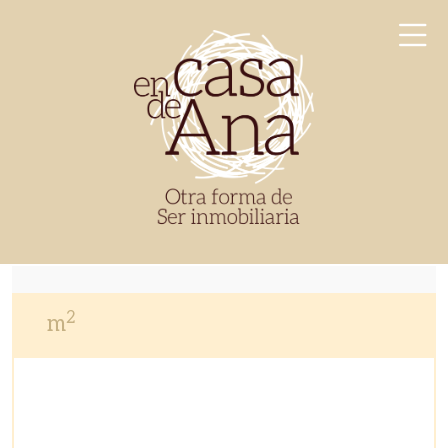
Skip
to
content
En Casa de Ana
Otra forma de ser inmobiliaria
2
m