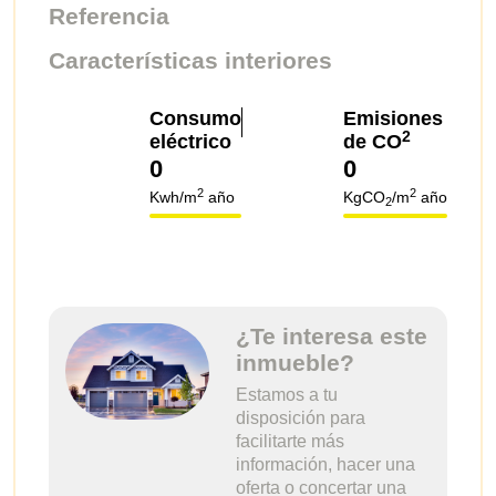
Referencia
Características interiores
A
B
C
D
E
F
G
A
B
C
D
E
F
G
Consumo
Emisiones
2
eléctrico
de CO
0
0
2
2
Kwh/m
año
KgCO
/m
año
2
¿Te interesa este
inmueble?
Estamos a tu
disposición para
facilitarte más
información, hacer una
oferta o concertar una