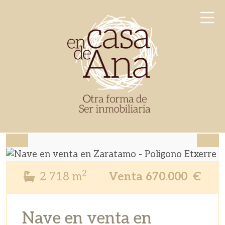
Skip
to
content
En Casa de Ana
Otra forma de ser inmobiliaria
2
2
718
m
Venta
670.000
€
Nave en venta en